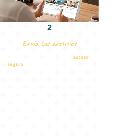
2
Envía tus archivos
Desde la validación del pago, un
acceso
seguro
le permitirá ingresar a su espacio
personal en nuestra interfaz.
Arrastre y suelte sus archivos desde su
ordenador o smartphone.
Elija el orden de aparición de sus fotos y
videos
Elija un título que aparecerá al inicio de su
video.