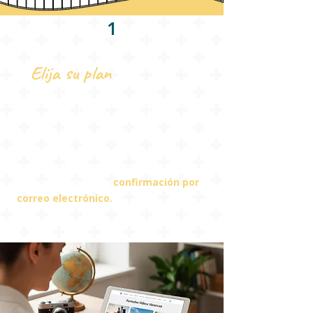
1
Elija su plan
Seleccione el plan que corresponda a su
proyecto según el número de archivos
(fotos y vídeos) que desee incluir.
Una vez confirmado su pedido, recibirá
inmediatamente una
confirmación por
correo electrónico.