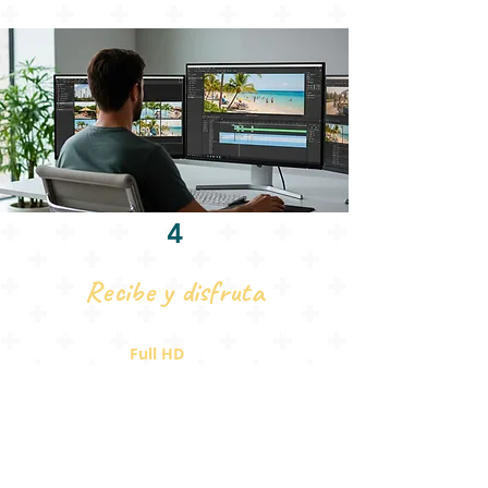
4
Recibe y disfruta
Una vez realizada la película, recibirá el
vídeo final en
Full HD
a través de un
enlace de descarga seguro enviado por
correo electrónico y disponible en su
espacio personal.
Su película estará lista para ser
compartida con sus seres queridos y