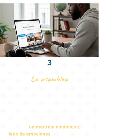
3
La asamblea
Aquí es donde ocurre la magia.
Seleccionamos, cortamos y
ensamblamos sus mejores momentos.
Añadimos las transiciones, la corrección
de color y una banda sonora sincronizada
para crear
un montaje dinámico y
lleno de emociones.