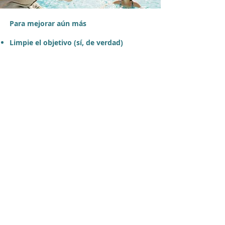
Para mejorar aún más
Limpie el objetivo (sí, de verdad)
Antes de grabar, pase un paño, una
camiseta o la manga. Si no, su video
tendrá un efecto de niebla romántica no
deseado.
Varíe los planos
no general (todos, paisaje)Un pla
Un plano cercano (los rostros)
(las manos, una sonrisa, un pastel…)Un
detalle
Esto hace que el video sea mucho más
vivo.
Cuidado con la luz
Evite grabar o fotografiar a alguien con el
sol detrás.
Ponga la luz frente al sujeto, no detrás.
Si no: ¡silueta misteriosa garantizada!