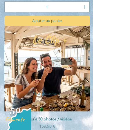
Ajouter au panier
Le Clip +
Plus de détails
50
Eléments
Jusqu'à 50 photos / vidéos
Prix
159,90 €