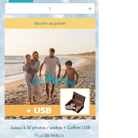
Ajouter au panier
Le Must
Jusqu'à 50 photos / vidéos + Coffret USB
Prix
169,90 €
Plus de détails