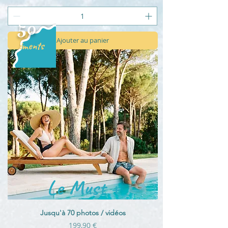
50
Ajouter au panier
Eléments
Le Must +
Jusqu'à 70 photos / vidéos
Prix
199,90 €