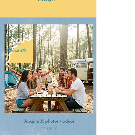
30
Eléments
Jusqu'à 30 photos / vidéos
Prix
129,90 €